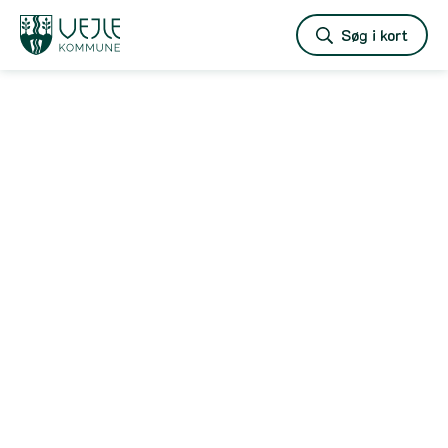
Vejle
Søg i kort
kommune