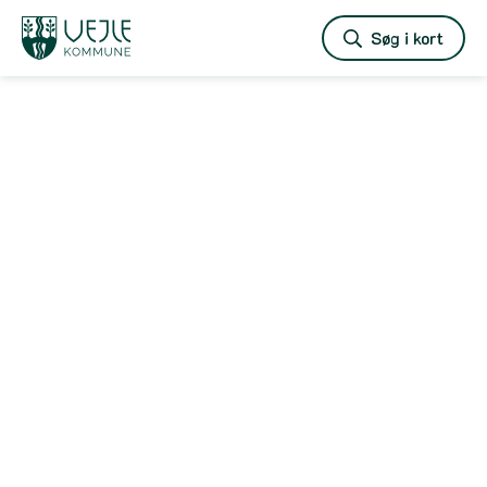
Vejle
Søg i kort
kommune