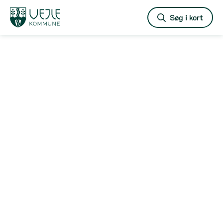
Vejle
Søg i kort
kommune